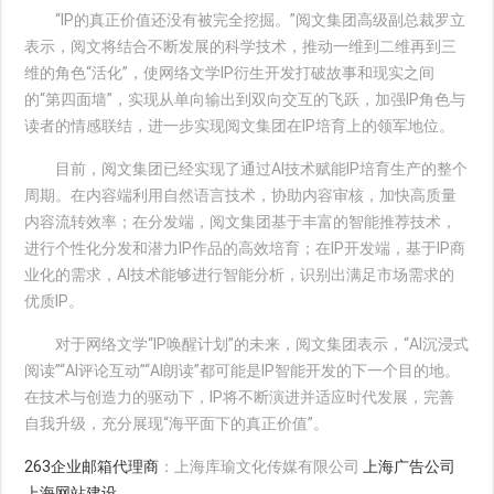
“IP的真正价值还没有被完全挖掘。”阅文集团高级副总裁罗立
表示，阅文将结合不断发展的科学技术，推动一维到二维再到三
维的角色“活化”，使网络文学IP衍生开发打破故事和现实之间
的“第四面墙”，实现从单向输出到双向交互的飞跃，加强IP角色与
读者的情感联结，进一步实现阅文集团在IP培育上的领军地位。
目前，阅文集团已经实现了通过AI技术赋能IP培育生产的整个
周期。在内容端利用自然语言技术，协助内容审核，加快高质量
内容流转效率；在分发端，阅文集团基于丰富的智能推荐技术，
进行个性化分发和潜力IP作品的高效培育；在IP开发端，基于IP商
业化的需求，AI技术能够进行智能分析，识别出满足市场需求的
优质IP。
对于网络文学“IP唤醒计划”的未来，阅文集团表示，“AI沉浸式
阅读”“AI评论互动”“AI朗读”都可能是IP智能开发的下一个目的地。
在技术与创造力的驱动下，IP将不断演进并适应时代发展，完善
自我升级，充分展现“海平面下的真正价值”。
263企业邮箱代理商
：上海库瑜文化传媒有限公司
上海广告公司
上海网站建设