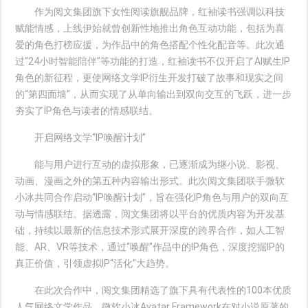
作为阅文集团旗下女性阅读旗舰品牌，红袖读书强调以科技
赋能情感，上线伊始就曾创新性地推出角色互动功能，包括为喜
爱的角色打榜应援，为作品中的角色搭配个性化配音等。此次通
过“24小时智能陪伴”等功能的打造，红袖读书不仅开启了AI赋生IP
角色的新征程，更使网络文学IP衍生开发打破了故事和现实之间
的“第四面墙”，从而实现了从单向输出到双向交互的飞跃，进一步
夯实了IP角色与读者的情感联结。
开启网络文学“IP唤醒计划”
能与用户进行互动的虚拟形象，已逐渐成为继小说、影视、
动画、漫画之外的第五种内容输出形式。此次阅文集团联手微软
小冰共同合作启动“IP唤醒计划”，旨在强化IP角色与用户的双向互
动与情感联结。据透露，阅文集团将以平台的优质内容为开发基
础，持续以最新的信息技术形式展开深度的跨界合作，如人工智
能、AR、VR等技术，通过“唤醒”作品中的IP角色，深度挖掘IP的
真正价值，引领虚拟IP“活化”大趋势。
在此次合作中，阅文集团精选了旗下具有代表性的100本优质
人气网络文学作品，微软小冰Avatar Framework在对小说原著的