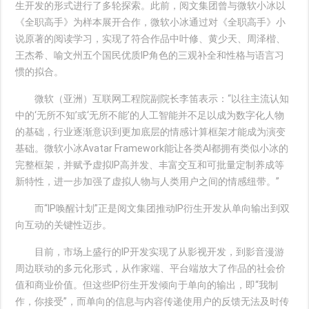
生开发的形式进行了多轮探索。此前，阅文集团曾与微软小冰以
《全职高手》为样本展开合作，微软小冰通过对《全职高手》小
说原著的阅读学习，实现了符合作品中叶修、黄少天、周泽楷、
王杰希、喻文州五个国民优质IP角色的三观补全和性格与语言习
惯的拟合。
微软（亚洲）互联网工程院副院长李笛表示：“以往主流认知
中的‘无所不知’或‘无所不能’的人工智能并不足以成为数字化人物
的基础，行业逐渐意识到更加底层的情感计算框架才能成为演变
基础。微软小冰Avatar Framework能让各类AI都拥有类似小冰的
完整框架，并赋予虚拟IP高并发、丰富交互和可批量定制养成等
新特性，进一步加强了虚拟人物与人类用户之间的情感纽带。”
而“IP唤醒计划”正是阅文集团推动IP衍生开发从单向输出到双
向互动的关键性迈步。
目前，市场上盛行的IP开发实现了从影视开发，到影音漫游
周边联动的多元化形式，从作家端、平台端放大了作品的社会价
值和商业价值。但这些IP衍生开发倾向于单向的输出，即“我制
作，你接受”，而单向的信息与内容传递使用户的反馈无法及时传