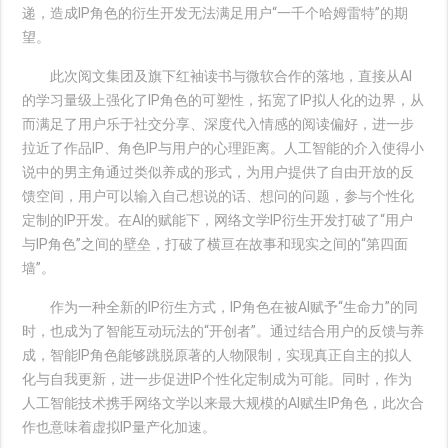
递，造成IP角色的衍生开发无法满足用户“一千个哈姆雷特”的期
望。
此次阅文集团及旗下红袖读书与微软合作的落地，直接从AI
的学习量级上强化了IP角色的可塑性，拓宽了IP拟人化的边界，从
而满足了用户乐于社交分享、深度代入情感的阅读偏好，进一步
拉近了作品IP、角色IP与用户的心理距离。人工智能的介入使得小
说中的男主角通过类似养成的形式，为用户提供了自由开放的反
馈空间，用户可以输入自己想说的话、想问的问题，参与个性化
定制的IP开发。在AI的赋能下，网络文学IP衍生开发打破了“用户
与IP角色”之间的壁垒，打破了横亘在故事和现实之间的“第四面
墙”。
作为一种全新的IP衍生方式，IP角色在被AI赋予“生命力”的同
时，也成为了智能互动玩法的“开创者”。通过结合用户的反馈与养
成，智能IP角色能够跳脱原著的人物限制，实现真正自主的拟人
化与自我更新，进一步促进IP个性化定制成为可能。同时，作为
人工智能技术携手网络文学以来最大规模的AI赋生IP角色，此次合
作也意味着虚拟IP量产化加速。