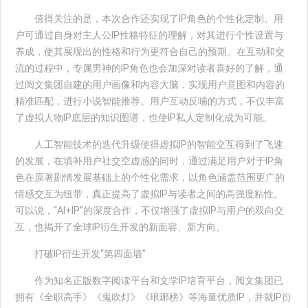
值得关注的是，本次合作还实现了IP角色的个性化定制。用
户可通过自身对主人公IP性格特征的理解，对其进行个性设置与
养成，使其展现出的性格和行为更符合自己的预期。在互动和交
流的过程中，专属男神的IP角色也会加深对读者喜好的了解，通
过阅文集团自建的用户画像和内容大脑，实现用户意图和内容的
精准匹配，进行小说智能推荐。用户互动反哺的方式，不仅丰富
了虚拟人物IP底层的知识图谱，也使IP私人定制化成为可能。
人工智能技术的迭代升级使得虚拟IP的智能交互得到了飞速
的发展，在填补用户社交空虚感的同时，通过满足用户对于IP角
色在原著剧情发展基础上的个性化需求，以角色涵盖范围更广的
情感交互为纽带，真正提高了虚拟IP与读者之间的高强度粘性。
可以说，“AI+IP”的深度合作，不仅增强了虚拟IP与用户的双向交
互，也揭开了全球IP衍生开发的新面容、新方向。
打破IP衍生开发“第四面墙”
作为知名正版数字阅读平台和文学IP培育平台，阅文集团已
拥有《全职高手》《鬼吹灯》《琅琊榜》等海量优质IP，并就IP衍