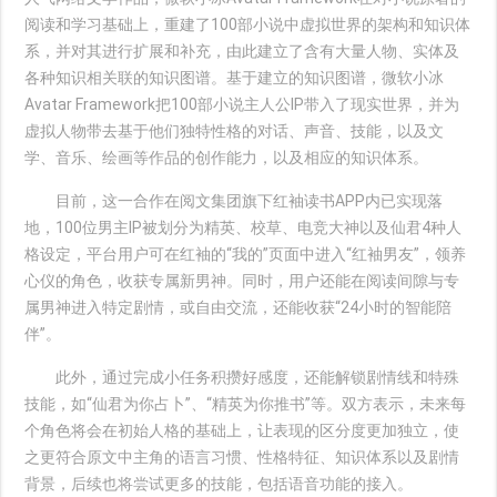
阅读和学习基础上，重建了100部小说中虚拟世界的架构和知识体
系，并对其进行扩展和补充，由此建立了含有大量人物、实体及
各种知识相关联的知识图谱。基于建立的知识图谱，微软小冰
Avatar Framework把100部小说主人公IP带入了现实世界，并为
虚拟人物带去基于他们独特性格的对话、声音、技能，以及文
学、音乐、绘画等作品的创作能力，以及相应的知识体系。
目前，这一合作在阅文集团旗下红袖读书APP内已实现落
地，100位男主IP被划分为精英、校草、电竞大神以及仙君4种人
格设定，平台用户可在红袖的“我的”页面中进入“红袖男友”，领养
心仪的角色，收获专属新男神。同时，用户还能在阅读间隙与专
属男神进入特定剧情，或自由交流，还能收获“24小时的智能陪
伴”。
此外，通过完成小任务积攒好感度，还能解锁剧情线和特殊
技能，如“仙君为你占卜”、“精英为你推书”等。双方表示，未来每
个角色将会在初始人格的基础上，让表现的区分度更加独立，使
之更符合原文中主角的语言习惯、性格特征、知识体系以及剧情
背景，后续也将尝试更多的技能，包括语音功能的接入。