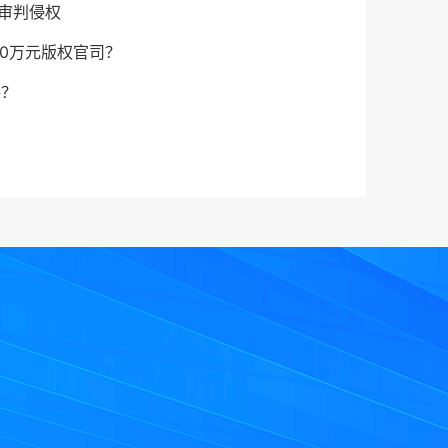
一审判侵权
00万元版权官司？
偿？