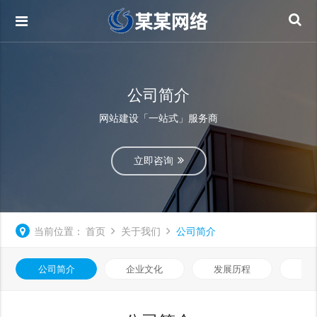
公司简介
网站建设「一站式」服务商
立即咨询
当前位置：
首页
关于我们
公司简介
公司简介
企业文化
发展历程
荣