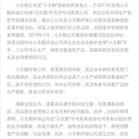
小天鹅公司是“小天鹅”商标的所有权人，于2017年发现小天
鹅环保公司将“小天鹅”作为字号与甬美公司、华尔公司共同生产某
型号双桶洗衣机，遂以三公司及小天鹅环保公司股东梁某静侵犯
其著作权为由，诉至上海市闵行区人民法院，后因案件管辖权变
更而撤诉。2019年1月，小天鹅公司重新向海曙法院提起诉讼，
请求法院判令小天鹅环保公司停止在企业名称中使用“小天鹅”字
号，三公司停止生产、销售涉案侵权产品，四被告赔偿其经济损
失及合理费用50万元。
小天鹅环保公司、梁某静共同辩称，其企业名称经有关部门
依法核准的，且从未授权任何企业及个人生产或销售涉案侵权产
品，故不存在侵权行为。华尔公司辩称，其没有参与涉案产品的
生产销售。甬美公司未作答辩。
海曙法院认为，该案虽以著作权纠纷立案，但显属案由错
误，应以擅自使用他人企业名称纠纷为案由。此外，法院经审理
查明，小天鹅环保公司在“小天鹅”字号前未添加任何具有识别作用
的文字或图案，在双方都生产、销售洗衣机的情况下，易使消费
者产生误解，引起混淆。此外，小天鹅环保公司成立之时，原告