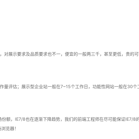
，对展示要求及品质要求也不一，便宜的一般两三千，甚至更低，贵的可
作量评估；展示型企业站一般在7~15个工作日，功能性网站一般在30个
场份额，IE7/8也在逐渐下降趋势，我们的前端工程师在尽可能保证IE7
流市场浏览器！