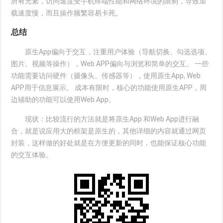
所有元素，访问速度受手机终端性能和网络环境的限制，导致加
载速度慢，而且操作频繁容易卡死。
总结
原生App偏向于交互，注重用户体验（导航切换、勾选选项、
图片、视频等操作），Web APP偏向与浏览和简单的交互。 一些
功能需要访问硬件（摄像头、传感器等），使用原生App, Web
APP用于信息展示。 成本有限时，核心的功能使用原生APP，周
边辅助的功能可以使用Web App。
现状：比较流行的方法就是将原生App 和Web App进行融
合，就是说应用大的框架是原生的，其他详细的内容就通过网页
封装，这样做的好处就是在方便更新的同时，也能保证核心功能
的交互体验。