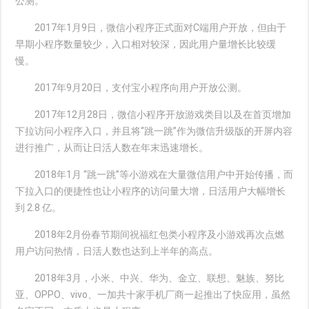
公测。
2017年1月9日，微信小程序正式面对C端用户开放，但由于
早期小程序数量较少，入口相对较深，因此用户量增长比较缓
慢。
2017年9月20日，支付宝小程序向用户开放公测。
2017年12月28日，微信小程序开放游戏类目以及在首页增加
下拉访问小程序入口，并且将“跳一跳”作为微信升级版的开屏内容
进行推广，从而让日活人数在年末迅速增长。
2018年1月 “跳一跳”等小游戏在大量微信用户中开始传播，而
下拉入口的便捷性也让小程序的访问量大增，日活用户大幅增长
到 2.8 亿。
2018年2月份春节期间祝福红包类小程序及小游戏再次点燃
用户访问热情，日活人数也达到上半年的高点。
2018年3月，小米、中兴、华为、金立、联想、魅族、努比
亚、OPPO、vivo、一加共十家手机厂商一起推出了快应用，虽然