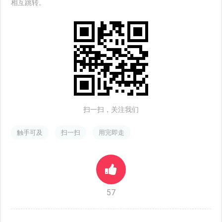
相互跳转。
扫一扫，关注我们
触手可及
扫一扫
用完即走
57