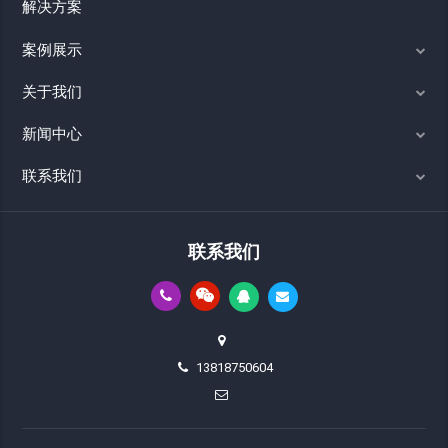
解决方案
案例展示
关于我们
新闻中心
联系我们
联系我们
13818750604