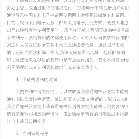
申请费以及其他费用都可以直接向专利局收费处或专利局代
办处面交，或通过银行或邮局汇付 ，或者电子申请注册用户可以
通过登录中国专利电子申请网使用网上缴费系统缴纳专利费用。
目前，银行采用电子划拨，邮局采用电子汇兑方式。缴费人通过
邮局或银行缴付专利费用时， 应当在汇单上写明正确的申请号或
者专利号，缴纳费用的名称使用简称。汇款人应当要求银行 或邮
局工作人员在汇款附言栏中录入上述缴费信息，通过邮局汇款
的，还应当要求邮局工作人 员录入完整通讯地址，包括邮政编
码，这些信息在以后的程序中是有重要作用的。费用不得寄 到专
利局受理处或者专利局其他部门或者审查员个人。
4、申请费缴纳的时间
面交专利申请文件的，可以在取得受理通知书及缴纳申请费
通知书以后缴纳申请费。通过邮寄 方式提交申请的，应当在收到
受理通知书及缴纳申请费通知书以后再缴纳申请费，因为缴纳申
请费需要写明相应的申请号，但是缴纳申请费的日期最迟不得超
过自申请日起两个月。
5、专利审批程序