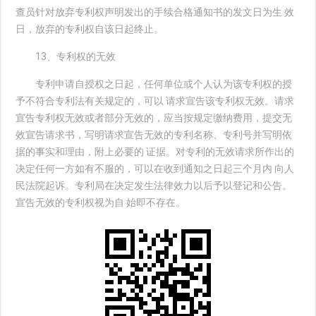
查员针对放弃专利权声明发出的手续合格通知书的发文日为生 效
日，放弃的专利权自该日起终止。
13、专利权的无效
专利申请自授权之日起，任何单位或个人认为该专利权的授
予不符合专利法有关规定的，可以 请求宣告该专利权无效。请求
宣告专利权无效或者部分无效的，应当按规定缴纳费用，提交无
效宣告请求书，写明请求宣告无效的专利名称、专利号并写明依
据的事实和理由，附上必要的 证据。对专利的无效请求所作出的
决定任何一方如有不服的，可以在收到通知之日起三个月内 向人
民法院起诉。专利局在决定发生法律效力以后予以登记和公告。
宣告无效的专利权视为自 始即不存在。