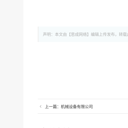
声明：本文由【思成网络】编辑上传发布，转载
上一篇：
机械设备有限公司