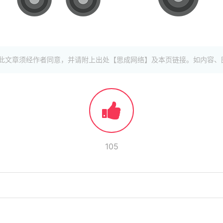
此文章须经作者同意，并请附上出处【思成网络】及本页链接。如内容、
105