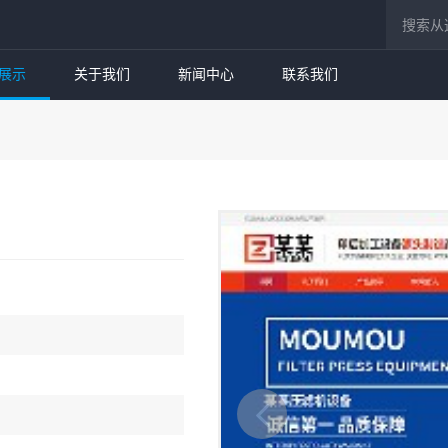
展示
关于我们
新闻中心
联系我们