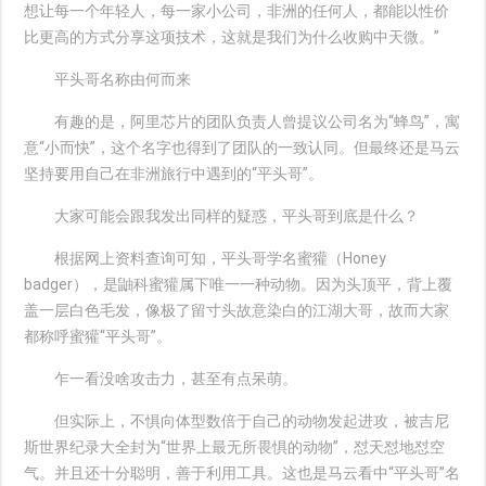
想让每一个年轻人，每一家小公司，非洲的任何人，都能以性价
比更高的方式分享这项技术，这就是我们为什么收购中天微。”
平头哥名称由何而来
有趣的是，阿里芯片的团队负责人曾提议公司名为“蜂鸟”，寓
意“小而快”，这个名字也得到了团队的一致认同。但最终还是马云
坚持要用自己在非洲旅行中遇到的“平头哥”。
大家可能会跟我发出同样的疑惑，平头哥到底是什么？
根据网上资料查询可知，平头哥学名蜜獾（Honey
badger），是鼬科蜜獾属下唯一一种动物。因为头顶平，背上覆
盖一层白色毛发，像极了留寸头故意染白的江湖大哥，故而大家
都称呼蜜獾“平头哥”。
乍一看没啥攻击力，甚至有点呆萌。
但实际上，不惧向体型数倍于自己的动物发起进攻，被吉尼
斯世界纪录大全封为“世界上最无所畏惧的动物”，怼天怼地怼空
气。并且还十分聪明，善于利用工具。这也是马云看中“平头哥”名