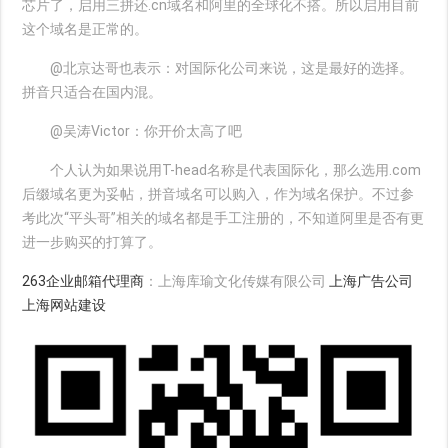
芯片了，启用三拼还.cn域名和阿里的全球化不搭。所以启用目前
这个域名是正常的。
@北京达哥也表示：对国际化公司来说，这是最好的选择。
拼音只适合在国内混。
@吴涛Victor：你开价太高了吧
个人认为如果说用T-head名称是代表国际化，那么选用.com
后缀域名更为妥帖，拼音域名可以购入，作为域名保护。不过参
考此次“平头哥”相关的域名都是手工注册的，不知道阿里是否有更
进一步购买的打算了。
263企业邮箱代理商
：上海库瑜文化传媒有限公司
上海广告公司
上海网站建设