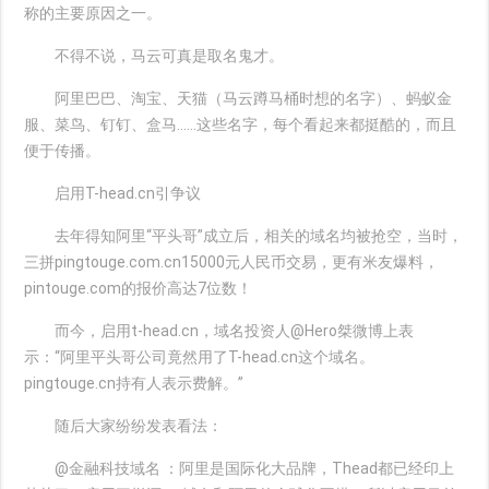
称的主要原因之一。
不得不说，马云可真是取名鬼才。
阿里巴巴、淘宝、天猫（马云蹲马桶时想的名字）、蚂蚁金
服、菜鸟、钉钉、盒马……这些名字，每个看起来都挺酷的，而且
便于传播。
启用T-head.cn引争议
去年得知阿里“平头哥”成立后，相关的域名均被抢空，当时，
三拼pingtouge.com.cn15000元人民币交易，更有米友爆料，
pintouge.com的报价高达7位数！
而今，启用t-head.cn，域名投资人@Hero桀微博上表
示：“阿里平头哥公司竟然用了T-head.cn这个域名。
pingtouge.cn持有人表示费解。”
随后大家纷纷发表看法：
@金融科技域名 ：阿里是国际化大品牌，Thead都已经印上